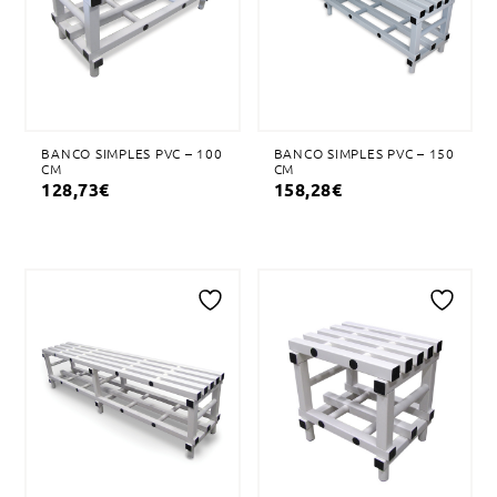
desejos
desejos
BANCO SIMPLES PVC – 100
BANCO SIMPLES PVC – 150
CM
CM
128,73
€
158,28
€
Adicionar
Adicionar
à
à
lista
lista
de
de
desejos
desejos