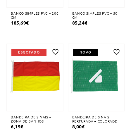
BANCO SIMPLES PVC – 200
BANCO SIMPLES PVC – 50
CM
CM
185,69
€
85,24
€
ESGOTADO
NOVO
Adicionar
Adicionar
à
à
lista
lista
de
de
desejos
desejos
BANDEIRA DE SINAIS –
BANDEIRA DE SINAIS
ZONA DE BANHOS
PERFURADA – COLORADD
6,15
€
8,00
€