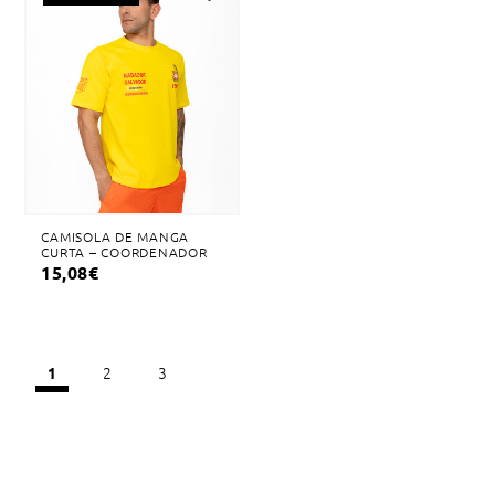
Adicionar
à
lista
de
desejos
CAMISOLA DE MANGA
CURTA – COORDENADOR
15,08
€
2
3
1