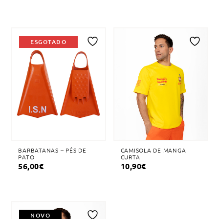
NOVO
ESGOTADO
Adicionar
Adicionar
à
à
lista
lista
de
de
desejos
desejos
BARBATANAS – PÉS DE
CAMISOLA DE MANGA
PATO
CURTA
56,00
€
10,90
€
NOVO