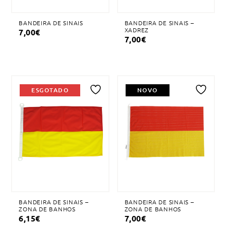
BANDEIRA DE SINAIS
BANDEIRA DE SINAIS –
XADREZ
7,00
€
7,00
€
ESGOTADO
NOVO
Adicionar
Adicionar
à
à
lista
lista
de
de
desejos
desejos
BANDEIRA DE SINAIS –
BANDEIRA DE SINAIS –
ZONA DE BANHOS
ZONA DE BANHOS
6,15
€
7,00
€