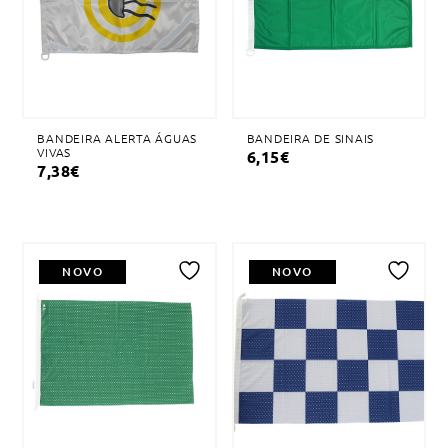
desejos
desejos
BANDEIRA ALERTA ÁGUAS
BANDEIRA DE SINAIS
VIVAS
6,15
€
7,38
€
NOVO
NOVO
Adicionar
Adicionar
à
à
lista
lista
de
de
desejos
desejos