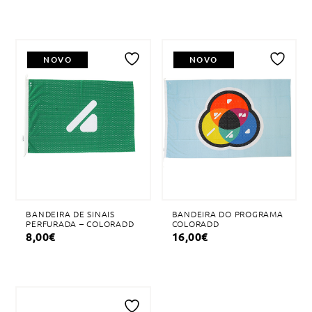
NOVO
NOVO
Adicionar
Adicionar
à
à
lista
lista
de
de
desejos
desejos
BANDEIRA DE SINAIS
BANDEIRA DO PROGRAMA
PERFURADA – COLORADD
COLORADD
8,00
€
16,00
€