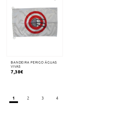
Adicionar
à
lista
de
desejos
BANDEIRA PERIGO ÁGUAS
VIVAS
7,38
€
2
3
4
1