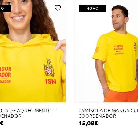
VO
NOVO
Adicionar
à
lista
de
desejos
OLA DE AQUECIMENTO –
CAMISOLA DE MANGA CUR
DENADOR
COORDENADOR
€
15,08
€