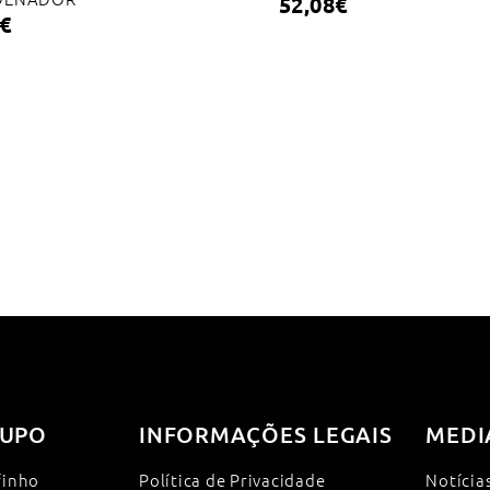
52,08
€
€
UPO
INFORMAÇÕES LEGAIS
MEDI
finho
Política de Privacidade
Notícia