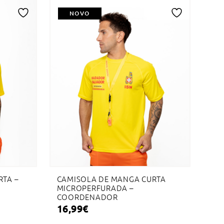
NOVO
Adicionar
Adicionar
à
à
lista
lista
de
de
desejos
desejos
TA –
CAMISOLA DE MANGA CURTA
MICROPERFURADA –
COORDENADOR
16,99
€