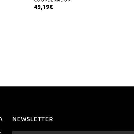
45,19
€
A
NEWSLETTER
s