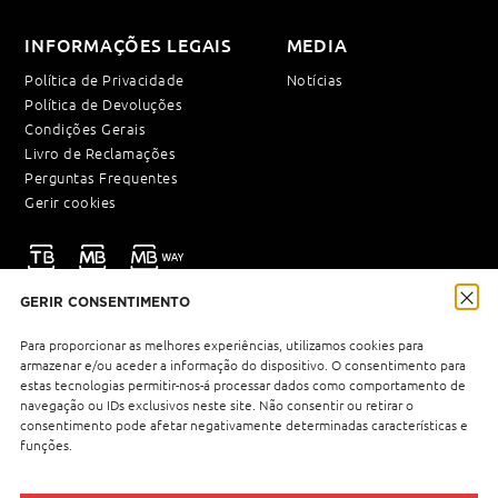
INFORMAÇÕES LEGAIS
MEDIA
Política de Privacidade
Notícias
Política de Devoluções
Condições Gerais
Livro de Reclamações
Perguntas Frequentes
Gerir cookies
GERIR CONSENTIMENTO
NEWSLETTER
Para proporcionar as melhores experiências, utilizamos cookies para
armazenar e/ou aceder a informação do dispositivo. O consentimento para
estas tecnologias permitir-nos-á processar dados como comportamento de
navegação ou IDs exclusivos neste site. Não consentir ou retirar o
Política de Privacidade
Li e aceito a
.
consentimento pode afetar negativamente determinadas características e
funções.