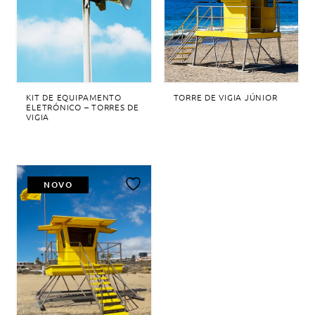
desejos
desejos
KIT DE EQUIPAMENTO
TORRE DE VIGIA JÚNIOR
ELETRÓNICO – TORRES DE
VIGIA
NOVO
Adicionar
à
lista
de
desejos