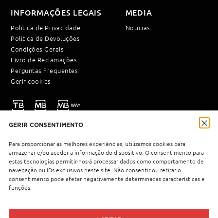
INFORMAÇÕES LEGAIS
MEDIA
Política de Privacidade
Notícias
Política de Devoluções
Condições Gerais
Livro de Reclamações
Perguntas Frequentes
Gerir cookies
GERIR CONSENTIMENTO
NEWSLETTER
Para proporcionar as melhores experiências, utilizamos cookies para
armazenar e/ou aceder a informação do dispositivo. O consentimento para
estas tecnologias permitir-nos-á processar dados como comportamento de
navegação ou IDs exclusivos neste site. Não consentir ou retirar o
Política de Privacidade
Li e aceito a
.
consentimento pode afetar negativamente determinadas características e
funções.