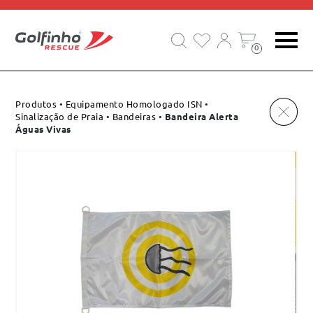
EQUIPAMENTOS DE SALVAMENTO E SOCORRO
0
Produtos
•
Equipamento Homologado ISN
•
Sinalização de Praia
•
Bandeiras
•
Bandeira Alerta
Águas Vivas