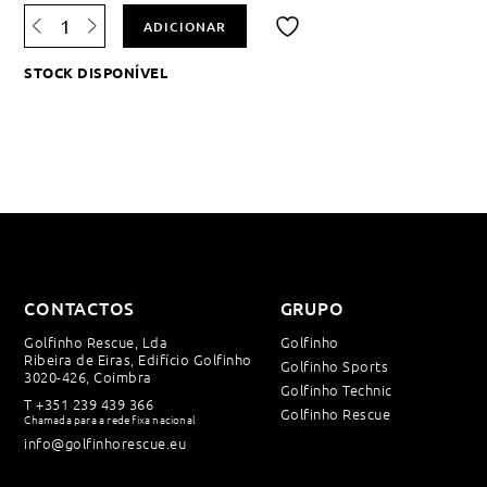
Quantidade
ADICIONAR
de
Adicionar
Bandeira
à
Alerta
STOCK DISPONÍVEL
lista
Águas
de
Vivas
desejos
CONTACTOS
GRUPO
Golfinho Rescue, Lda
Golfinho
Ribeira de Eiras, Edifício Golfinho
Golfinho Sports
3020-426, Coimbra
Golfinho Technic
T
+351 239 439 366
Golfinho Rescue
Chamada para a rede fixa nacional
info@golfinhorescue.eu