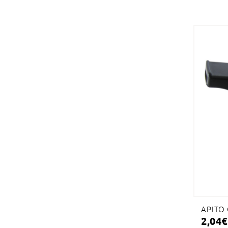
APITO
2,04
€