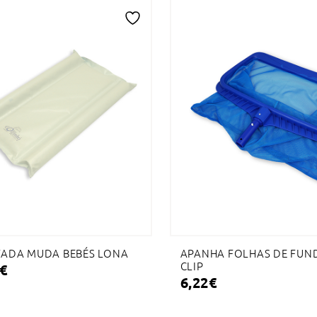
Adicionar
à
lista
de
desejos
ADA MUDA BEBÉS LONA
APANHA FOLHAS DE FUN
CLIP
€
6,22
€