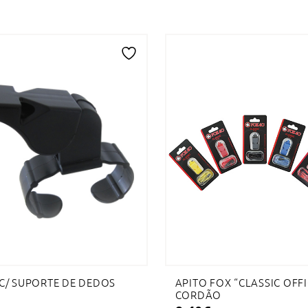
Adicionar
à
lista
de
desejos
 C/ SUPORTE DE DEDOS
APITO FOX “CLASSIC OFFI
CORDÃO