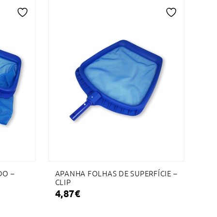
Adicionar
Adicionar
à
à
lista
lista
de
de
desejos
desejos
DO –
APANHA FOLHAS DE SUPERFÍCIE –
CLIP
4,87
€