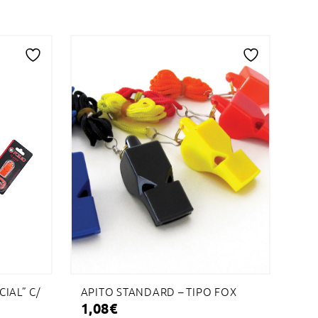
Adicionar
Adicionar
à
à
lista
lista
de
de
desejos
desejos
CIAL” C/
APITO STANDARD – TIPO FOX
1,08
€