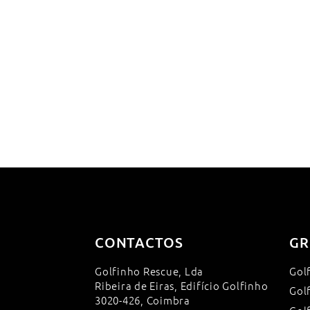
CONTACTOS
GR
Golfinho Rescue, Lda
Gol
Ribeira de Eiras, Edifício Golfinho
Gol
3020-426, Coimbra