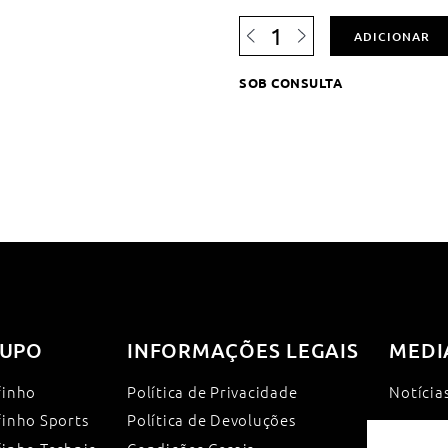
Quantidade
ADICIONAR
de
BLUONE
SOB CONSULTA
NEW
-
Elevador
Portátil
p/
Piscina
UPO
INFORMAÇÕES LEGAIS
MEDI
finho
Política de Privacidade
Notícia
finho Sports
Política de Devoluções