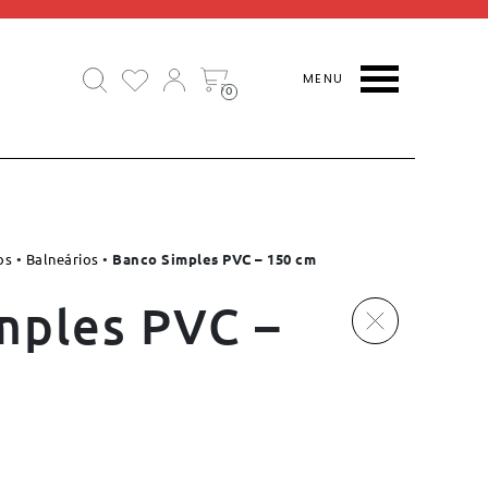
0
os
•
Balneários
•
Banco Simples PVC – 150 cm
mples PVC –