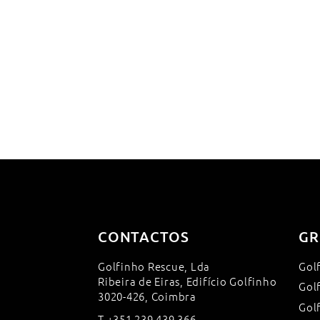
CONTACTOS
GR
Golfinho Rescue, Lda
Gol
Ribeira de Eiras, Edifício Golfinho
Gol
3020-426, Coimbra
Gol
T
+351 239 439 366