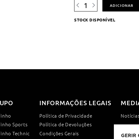
Quantidade
ADICIONAR
de
Banco
STOCK DISPONÍVEL
Simples
PVC
-
150
cm
UPO
INFORMAÇÕES LEGAIS
MEDI
finho
Política de Privacidade
Notícia
finho Sports
Política de Devoluções
finho Technic
Condições Gerais
GERIR