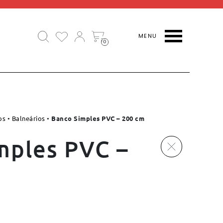
0
os
•
Balneários
•
Banco Simples PVC – 200 cm
mples PVC –