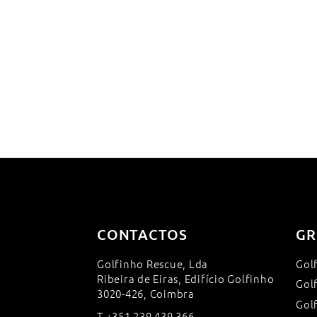
CONTACTOS
GR
Golfinho Rescue, Lda
Gol
Ribeira de Eiras, Edifício Golfinho
Gol
3020-426, Coimbra
Gol
T
+351 239 439 366