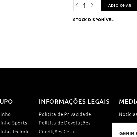
Quantidade
ADICIONAR
de
Banco
STOCK DISPONÍVEL
Simples
PVC
-
200
cm
UPO
INFORMAÇÕES LEGAIS
MEDI
finho
Política de Privacidade
Notícia
finho Sports
Política de Devoluções
finho Technic
Condições Gerais
GERIR