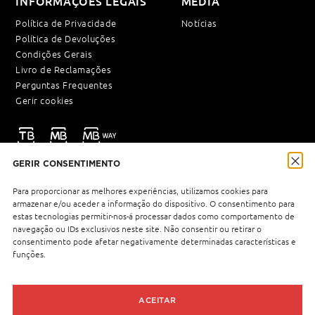
INFORMAÇÕES LEGAIS
MEDIA
Política de Privacidade
Notícias
Política de Devoluções
Condições Gerais
Livro de Reclamações
Perguntas Frequentes
Gerir cookies
GERIR CONSENTIMENTO
NEWSLETTER
Para proporcionar as melhores experiências, utilizamos cookies para
armazenar e/ou aceder a informação do dispositivo. O consentimento para
estas tecnologias permitir-nos-á processar dados como comportamento de
navegação ou IDs exclusivos neste site. Não consentir ou retirar o
Política de Privacidade
Li e aceito a
.
consentimento pode afetar negativamente determinadas características e
funções.
ACEITAR