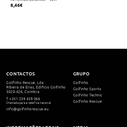
8,46
€
CONTACTOS
GRUPO
Golfinho Rescue, Lda
Golfinho
Ribeira de Eiras, Edifício Golfinho
Golfinho Sports
3020-426, Coimbra
Golfinho Technic
T
+351 239 439 366
Golfinho Rescue
Chamada para a rede fixa nacional
info@golfinhorescue.eu