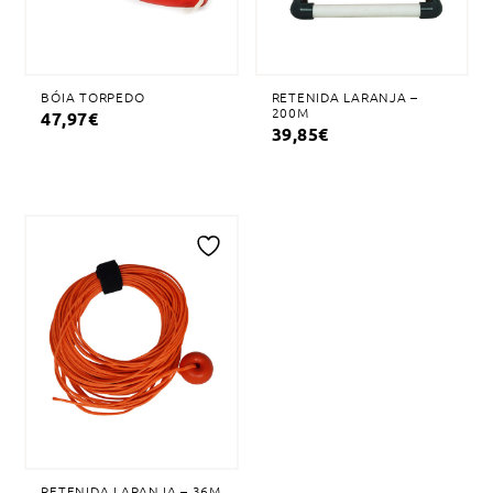
BÓIA TORPEDO
RETENIDA LARANJA –
200M
47,97
€
39,85
€
Adicionar
à
lista
de
desejos
RETENIDA LARANJA – 36M