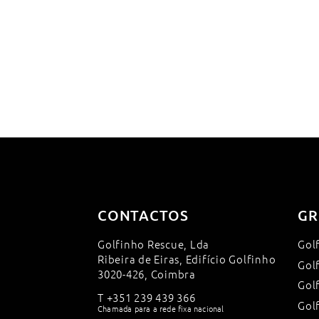
CONTACTOS
GR
Golfinho Rescue, Lda
Gol
Ribeira de Eiras, Edifício Golfinho
Gol
3020-426, Coimbra
Gol
T
+351 239 439 366
Gol
Chamada para a rede fixa nacional