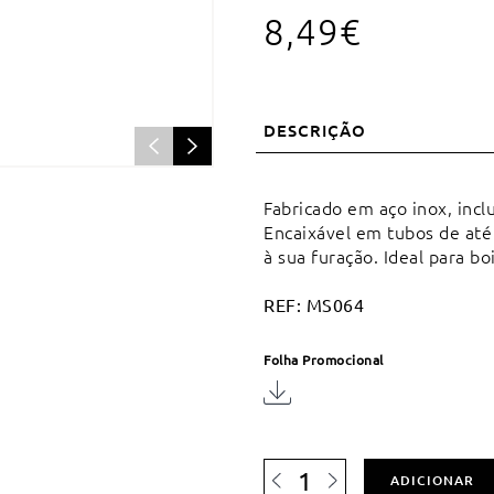
8,49
€
DESCRIÇÃO
Fabricado em aço inox, inclu
Encaixável em tubos de até
à sua furação. Ideal para bo
REF:
MS064
Folha Promocional
Quantidade
ADICIONAR
de