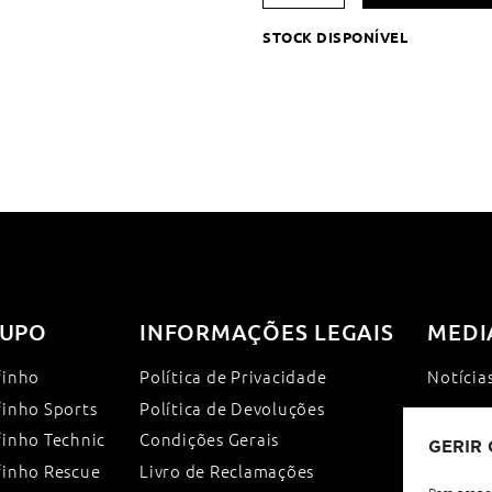
Suporte
STOCK DISPONÍVEL
Inox
para
Bóia
com
Encaixe
para
Varandim
UPO
INFORMAÇÕES LEGAIS
MEDI
finho
Política de Privacidade
Notícia
finho Sports
Política de Devoluções
finho Technic
Condições Gerais
GERIR
finho Rescue
Livro de Reclamações