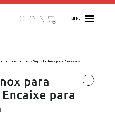
0
vamento e Socorro
•
Suporte Inox para Bóia com
Inox para
 Encaixe para
m