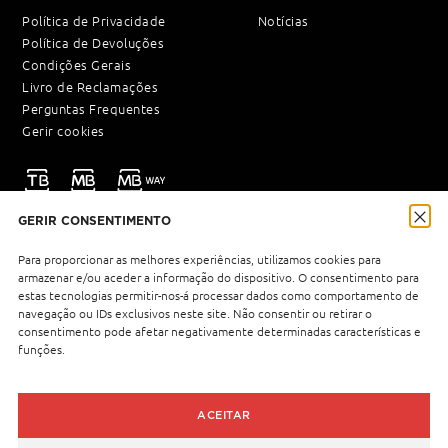
Política de Privacidade
Notícias
Política de Devoluções
Condições Gerais
Livro de Reclamações
Perguntas Frequentes
Gerir cookies
GERIR CONSENTIMENTO
NEWSLETTER
Para proporcionar as melhores experiências, utilizamos cookies para
armazenar e/ou aceder a informação do dispositivo. O consentimento para
estas tecnologias permitir-nos-á processar dados como comportamento de
navegação ou IDs exclusivos neste site. Não consentir ou retirar o
Política de Privacidade
Li e aceito a
.
consentimento pode afetar negativamente determinadas características e
funções.
ACEITAR