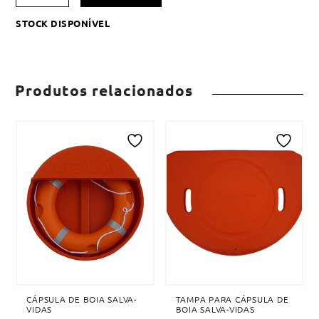
Adicionar
Suporte
à
em
STOCK DISPONÍVEL
lista
Inox
de
para
desejos
Cápsula
de
Produtos relacionados
Boia
Salva-
Vidas
Adicionar
Adicionar
à
à
lista
lista
de
de
desejos
desejos
CÁPSULA DE BOIA SALVA-
TAMPA PARA CÁPSULA DE
VIDAS
BOIA SALVA-VIDAS