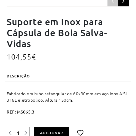
Suporte em Inox para
Cápsula de Boia Salva-
Vidas
104,55
€
DESCRIÇÃO
Fabricado em tubo retangular de 60x30mm em aço inox AISI-
316L eletropolido. Altura 150cm.
REF:
MS065.3
Quantidade
ADICIONAR
de