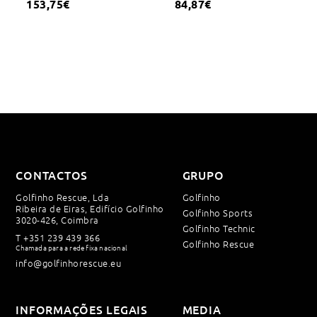
153,75
€
84,87
€
CONTACTOS
GRUPO
Golfinho Rescue, Lda
Golfinho
Ribeira de Eiras, Edifício Golfinho
Golfinho Sports
3020-426, Coimbra
Golfinho Technic
T
+351 239 439 366
Golfinho Rescue
Chamada para a rede fixa nacional
info@golfinhorescue.eu
INFORMAÇÕES LEGAIS
MEDIA