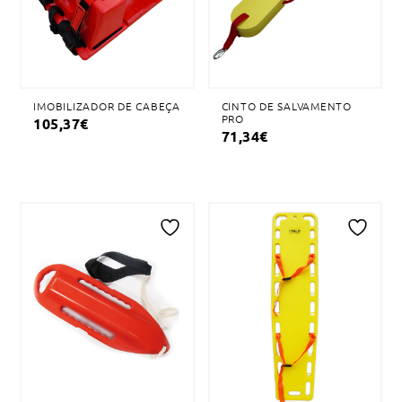
IMOBILIZADOR DE CABEÇA
CINTO DE SALVAMENTO
PRO
105,37
€
71,34
€
Adicionar
Adicionar
à
à
lista
lista
de
de
desejos
desejos