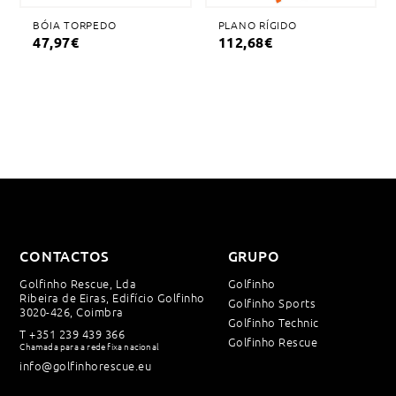
BÓIA TORPEDO
PLANO RÍGIDO
47,97
€
112,68
€
CONTACTOS
GRUPO
Golfinho Rescue, Lda
Golfinho
Ribeira de Eiras, Edifício Golfinho
Golfinho Sports
3020-426, Coimbra
Golfinho Technic
T
+351 239 439 366
Golfinho Rescue
Chamada para a rede fixa nacional
info@golfinhorescue.eu