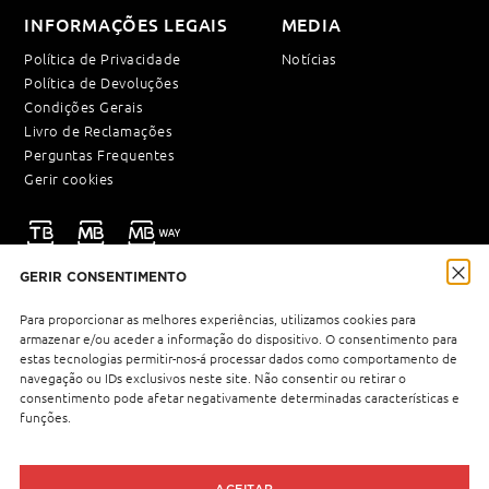
INFORMAÇÕES LEGAIS
MEDIA
Política de Privacidade
Notícias
Política de Devoluções
Condições Gerais
Livro de Reclamações
Perguntas Frequentes
Gerir cookies
GERIR CONSENTIMENTO
NEWSLETTER
Para proporcionar as melhores experiências, utilizamos cookies para
armazenar e/ou aceder a informação do dispositivo. O consentimento para
estas tecnologias permitir-nos-á processar dados como comportamento de
navegação ou IDs exclusivos neste site. Não consentir ou retirar o
Política de Privacidade
Li e aceito a
.
consentimento pode afetar negativamente determinadas características e
funções.