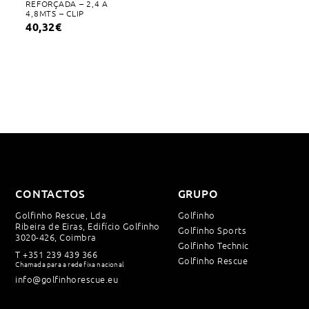
REFORÇADA – 2,4 A
4,8MTS – CLIP
40,32
€
CONTACTOS
GRUPO
Golfinho Rescue, Lda
Golfinho
Ribeira de Eiras, Edifício Golfinho
Golfinho Sports
3020-426, Coimbra
Golfinho Technic
T
+351 239 439 366
Golfinho Rescue
Chamada para a rede fixa nacional
info@golfinhorescue.eu