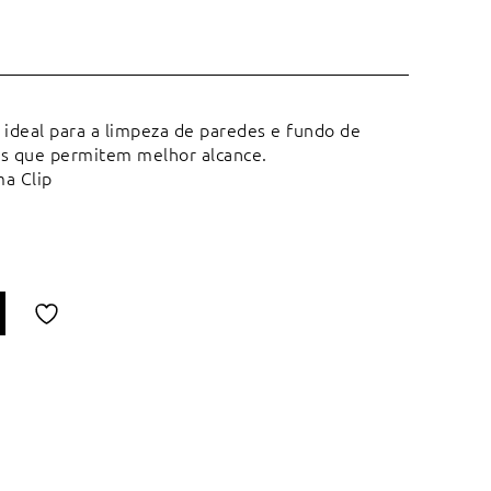
 ideal para a limpeza de paredes e fundo de
as que permitem melhor alcance.
a Clip
Adicionar
à
lista
de
desejos