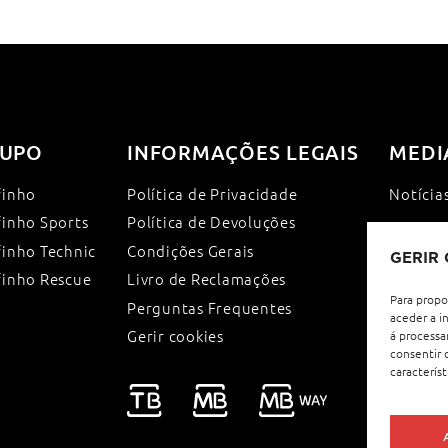
UPO
INFORMAÇÕES LEGAIS
MEDI
finho
Política de Privacidade
Notícia
finho Sports
Política de Devoluções
finho Technic
Condições Gerais
GERIR
finho Rescue
Livro de Reclamações
Para propo
Perguntas Frequentes
aceder a i
Gerir cookies
á processa
consentir 
característ