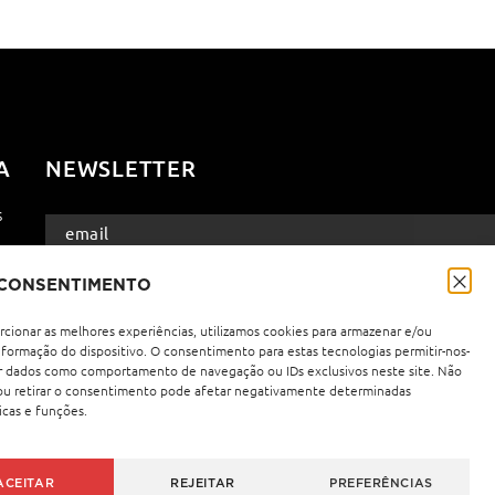
A
NEWSLETTER
s
Política de Privacidade
Li e aceito a
.
 CONSENTIMENTO
rcionar as melhores experiências, utilizamos cookies para armazenar e/ou
nformação do dispositivo. O consentimento para estas tecnologias permitir-nos-
r dados como comportamento de navegação ou IDs exclusivos neste site. Não
ou retirar o consentimento pode afetar negativamente determinadas
icas e funções.
ACEITAR
REJEITAR
PREFERÊNCIAS
Precisas de ajuda?