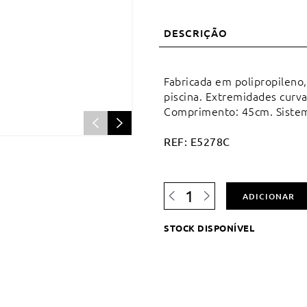
DESCRIÇÃO
Fabricada em polipropileno,
piscina. Extremidades curv
Comprimento: 45cm. Sistem
REF:
E5278C
Quantidade
ADICIONAR
de
Escova
STOCK DISPONÍVEL
limpeza
curva
-
Clip