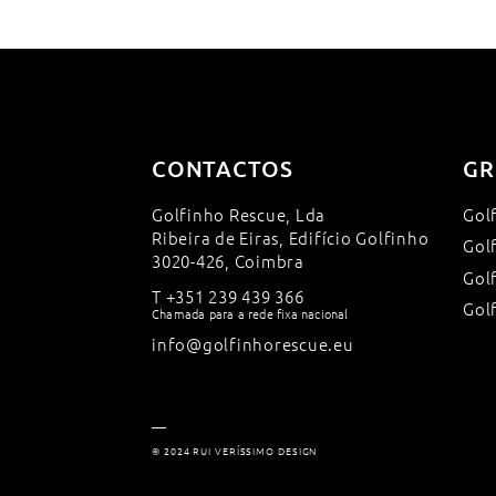
CONTACTOS
GR
Golfinho Rescue, Lda
Gol
Ribeira de Eiras, Edifício Golfinho
Gol
3020-426, Coimbra
Gol
T
+351 239 439 366
Gol
Chamada para a rede fixa nacional
info@golfinhorescue.eu
© 2024 RUI VERÍSSIMO DESIGN