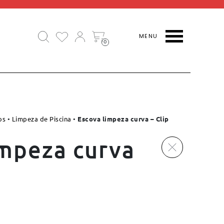
0
os
•
Limpeza de Piscina
•
Escova limpeza curva – Clip
impeza curva