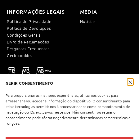
INFORMAÇÕES LEGAIS
MEDIA
Política de Privacidade
Notícias
Política de Devoluções
Condições Gerais
Livro de Reclamações
Perguntas Frequentes
Gerir cookies
GERIR CONSENTIMENTO
NEWSLETTER
Para proporcionar as melhores experiências, utilizamos cookies para
armazenar e/ou aceder a informação do dispositivo. O consentimento para
estas tecnologias permitir-nos-á processar dados como comportamento de
navegação ou IDs exclusivos neste site. Não consentir ou retirar o
Política de Privacidade
Li e aceito a
.
consentimento pode afetar negativamente determinadas características e
funções.