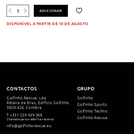
Quantidade
ADICIONAR
de
Adicionar
Conjunto
à
de
DISPONÍVEL A PARTIR DE 10 DE AGOSTO
lista
2
de
Colares
desejos
Cervicais
(adulto+criança)
CONTACTOS
GRUPO
Golfinho Rescue, Lda
Golfinho
Ribeira de Eiras, Edifício Golfinho
Golfinho Sports
3020-426, Coimbra
Golfinho Technic
T
+351 239 439 366
Golfinho Rescue
Chamada para a rede fixa nacional
info@golfinhorescue.eu