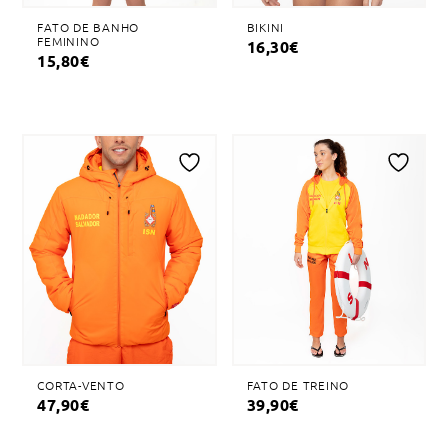
FATO DE BANHO
BIKINI
FEMININO
16,30
€
15,80
€
Adicionar
Adicionar
à
à
lista
lista
de
de
desejos
desejos
CORTA-VENTO
FATO DE TREINO
47,90
€
39,90
€