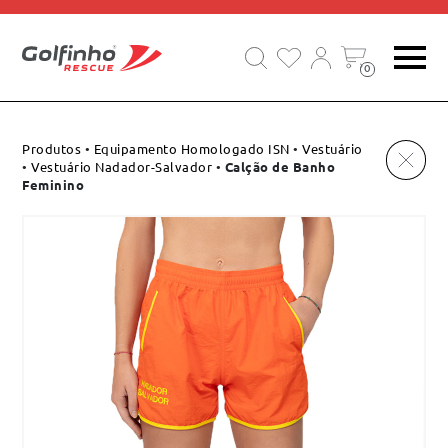
EQUIPAMENTOS DE SALVAMENTO E SOCORRO
0
Produtos
•
Equipamento Homologado ISN
•
Vestuário
•
Vestuário Nadador-Salvador
•
Calção de Banho
Feminino