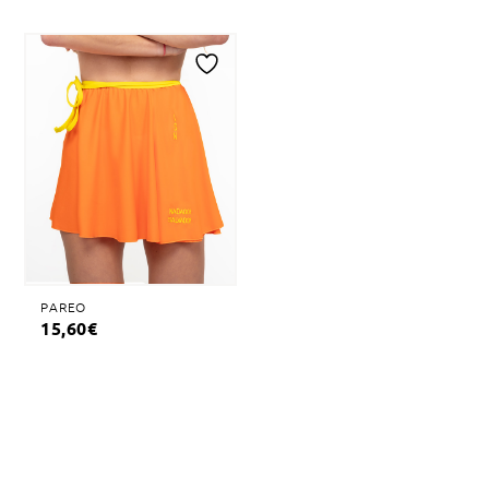
Adicionar
à
lista
de
desejos
PAREO
15,60
€